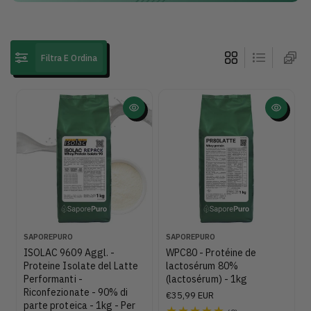
i
o
n
Filtra E Ordina
e
:
P
P
SAPOREPURO
SAPOREPURO
r
r
ISOLAC 9609 Aggl. -
WPC80 - Protéine de
o
o
Proteine Isolate del Latte
lactosérum 80%
d
d
Performanti -
(lactosérum) - 1kg
u
u
Riconfezionate - 90% di
P
€35,99 EUR
t
t
parte proteica - 1kg - Per
r