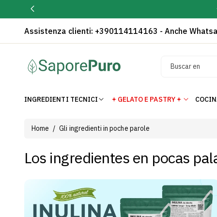
Vai
Direttamente
Ai Contenuti
Assistenza clienti
: +390114114163 - Anche Whatsa
Buscar en
INGREDIENTI TECNICI
GELATO E PASTRY
COCIN
Home
/
Gli ingredienti in poche parole
Los ingredientes en pocas pal