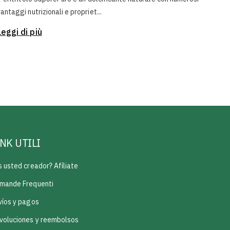
antaggi nutrizionali e propriet...
Leggi di più
INK UTILI
s usted creador? Afíliate
mande Frequenti
víos y pagos
voluciones y reembolsos