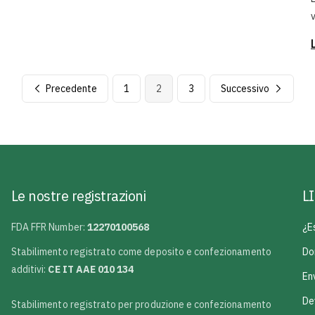
v
Precedente
1
2
3
Successivo
Le nostre registrazioni
L
FDA FFR Number:
12270100568
¿E
Stabilimento registrato come deposito e confezionamento
Do
additivi:
CE IT AAE 010 134
En
De
Stabilimento registrato per produzione e confezionamento