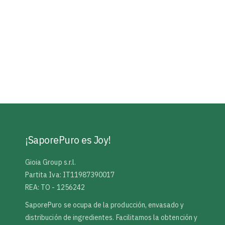
¡SaporePuro es Joy!
Gioia Group s.r.l.
Partita Iva: IT11987390017
REA: TO - 1256242
SaporePuro se ocupa de la producción, envasado y
distribución de ingredientes. Facilitamos la obtención y