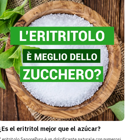
¿Es el eritritol mejor que el azúcar?
L' eritritolo SaporePuro è un dolcificante naturale con numerosi