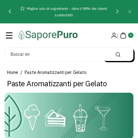
Direttamente
Miglior sito di ingredienti - oltre il 98% dei clienti
Ai Contenuti
soddisfatti
0
AR
0
TIC
OLI
Buscar en
Home
/
Paste Aromatizzanti per Gelato
C
Paste Aromatizzanti per Gelato
o
l
l
e
z