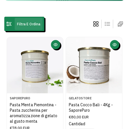
i
o
n
Filtra E Ordina
e
:
P
P
SAPOREPURO
GELATOSTORE
r
r
Pasta Menta Piemontina -
Pasta Cocco Bali - 4Kg -
o
o
Pasta zuccherina per
SaporePuro
d
d
aromatizzazione di gelato
P
€80,00 EUR
u
u
al gusto menta
r
Cantidad
t
t
e
P
€78,00 EUR