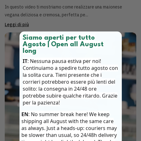
In questo video ti mostriamo come realizzare una maionese
vegana deliziosa e cremosa, perfetta pe...
Leggi di più
Siamo aperti per tutto
Agosto | Open all August
long
IT
: Nessuna pausa estiva per noi!
Continuiamo a spedire tutto agosto con
la solita cura. Tieni presente che i
corrieri potrebbero essere più lenti del
solito: la consegna in 24/48 ore
potrebbe subire qualche ritardo. Grazie
per la pazienza!
EN
: No summer break here! We keep
shipping all August with the same care
as always. Just a heads-up: couriers may
be slower than usual, so 24/48h delivery