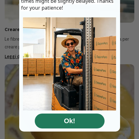
times might be slightly delayed. Thanks
for your patience!
Creare Gelati e Sorbetti Clean Label con Sapo...
Le fibre vegetali di SaporePuro offrono un'opportunità unica per
creare gelati e sorbetti clean l...
Leggi di più
Ok!