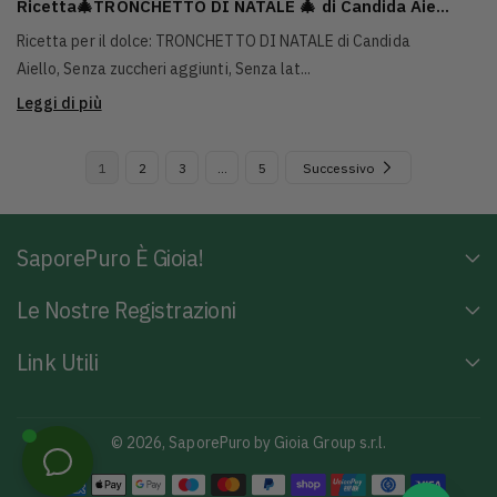
Ricetta🎄TRONCHETTO DI NATALE 🎄 di Candida Aie...
Ricetta per il dolce: TRONCHETTO DI NATALE di Candida
Aiello, Senza zuccheri aggiunti, Senza lat...
Leggi di più
1
2
3
…
5
Successivo
SaporePuro È Gioia!
Le Nostre Registrazioni
Link Utili
© 2026,
SaporePuro
by Gioia Group s.r.l.
M