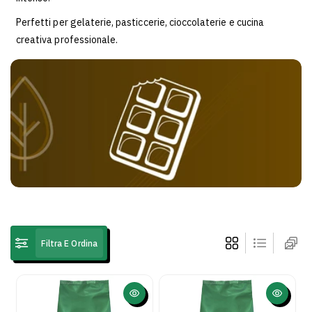
i
o
Perfetti per gelaterie, pasticcerie, cioccolaterie e cucina
n
creativa professionale.
e
:
Filtra E Ordina