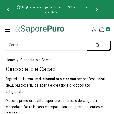
Direttamente
Miglior sito di ingredienti - oltre il 98% dei clienti
Ai Contenuti
soddisfatti
0
AR
0
TIC
OLI
Cerca
Home
/
Cioccolato e Cacao
C
Cioccolato e Cacao
o
Ingredienti premium di
cioccolato e cacao
per professionisti
l
della pasticceria, gelateria e creazione di cioccolato
l
artigianale.
e
Materie prime di qualità superiore per creare dolci, gelati,
z
cioccolato fatto in casa e preparazioni dal gusto autentico e
intenso.