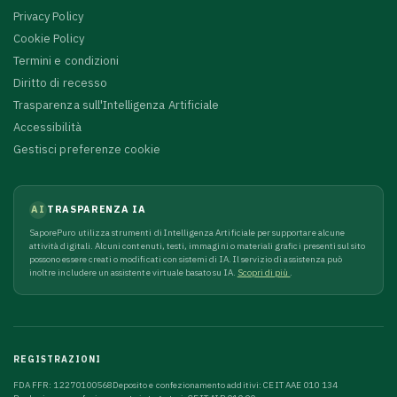
Privacy Policy
Cookie Policy
Termini e condizioni
Diritto di recesso
Trasparenza sull'Intelligenza Artificiale
Accessibilità
Gestisci preferenze cookie
AI
TRASPARENZA IA
SaporePuro utilizza strumenti di Intelligenza Artificiale per supportare alcune
attività digitali. Alcuni contenuti, testi, immagini o materiali grafici presenti sul sito
possono essere creati o modificati con sistemi di IA. Il servizio di assistenza può
inoltre includere un assistente virtuale basato su IA.
Scopri di più
.
REGISTRAZIONI
FDA FFR: 12270100568
Deposito e confezionamento additivi: CE IT AAE 010 134