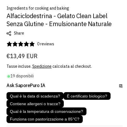
Ingredients for cooking and baking
Alfaciclodestrina - Gelato Clean Label
Senza Glutine - Emulsionante Naturale
Share
0 reviews
Prezzo
€13,49 EUR
regolare
Tasse incluse.
Spedizione
calcolata al checkout.
19 disponibili
Ask SaporePuro IA
Qual è la data di scadenza?
È certificato biologico?
Contiene allergeni o tracce?
Qual è la temperatura di conservazione?
Funziona con pastorizzazione a 85°C?