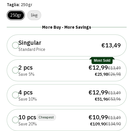
Taglia:
250gr
Variante
250gr
1kg
esaurita
o
non
More Buy - More Savings
disponibile
Singular
€13,49
Standard Price
Most Sold
2 pcs
€12,99
€13,49
Save 5%
€25,98
€26,98
4 pcs
€12,99
€13,49
Save 10%
€51,96
€53,96
10 pcs
€10,99
Cheapest
€13,49
Save 20%
€109,90
€134,90