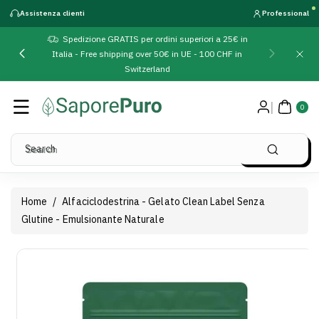
Direttamente
Assistenza clienti
Professional
Ai Contenuti
Spedizione GRATIS per ordini superiori a 25€ in
Italia - Free shipping over 50€ in UE - 100 CHF in
Switzerland
0
AR
0
TIC
OLI
Search
Home
/
Alfaciclodestrina - Gelato Clean Label Senza
Glutine - Emulsionante Naturale
Passa Alle
Visualizza
Informazioni
dettagli
Sul Prodotto
completi