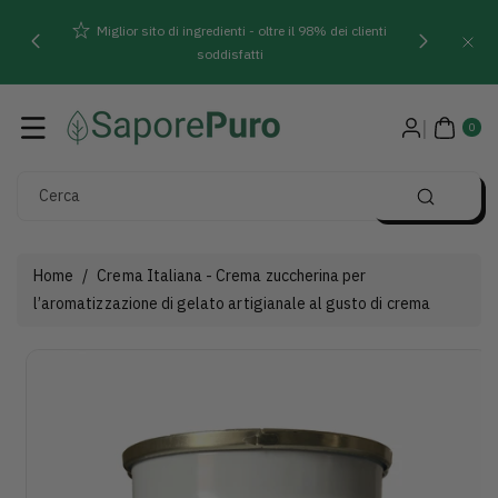
Direttamente
Miglior sito di ingredienti - oltre il 98% dei clienti
Ai Contenuti
soddisfatti
0
AR
0
TIC
OLI
Cerca
Home
/
Crema Italiana - Crema zuccherina per
l’aromatizzazione di gelato artigianale al gusto di crema
Passa Alle
Visualizza
Informazioni
dettagli
Sul Prodotto
completi