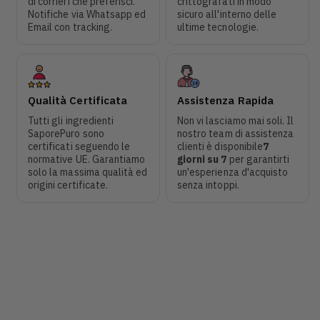
di corrieri che preferisci.
crittografati in modo
Notifiche via Whatsapp ed
sicuro all'interno delle
Email con tracking.
ultime tecnologie.
Qualità Certificata
Assistenza Rapida
Tutti gli ingredienti
Non vi lasciamo mai soli. Il
SaporePuro sono
nostro team di assistenza
certificati seguendo le
clienti è disponibile
7
normative UE. Garantiamo
giorni su 7
per garantirti
solo la massima qualità ed
un'esperienza d'acquisto
origini certificate.
senza intoppi.​