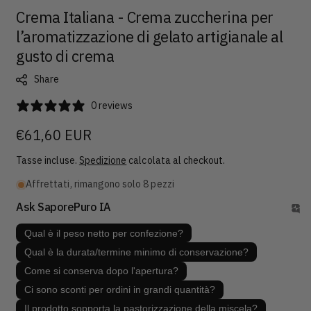
Crema Italiana - Crema zuccherina per
l’aromatizzazione di gelato artigianale al
gusto di crema
Share
0 reviews
Prezzo
€61,60 EUR
regolare
Tasse incluse.
Spedizione
calcolata al checkout.
Affrettati, rimangono solo 8 pezzi
Ask SaporePuro IA
Qual è il peso netto per confezione?
Qual è la durata/termine minimo di conservazione?
Come si conserva dopo l'apertura?
Ci sono sconti per ordini in grandi quantità?
Il prodotto sopporta la pastorizzazione della miscela?