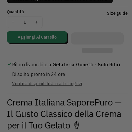
Quantità
Vi
Size guide
de
Diminuisci
Aumenta
co
quantità
quantità
per
per
Aggiungi Al Carrello
Crema
Crema
Italiana
Italiana
-
-
Crema
Crema
Ritiro disponibile a
Gelateria Gonetti - Solo Ritiri
zuccherina
zuccherina
per
per
Di solito pronto in 24 ore
l’aromatizzazione
l’aromatizzazione
Verifica disponibilità in altri negozi
di
di
gelato
gelato
artigianale
artigianale
Crema Italiana SaporePuro —
al
al
Il Gusto Classico della Crema
gusto
gusto
di
di
per il Tuo Gelato 🍦
crema
crema