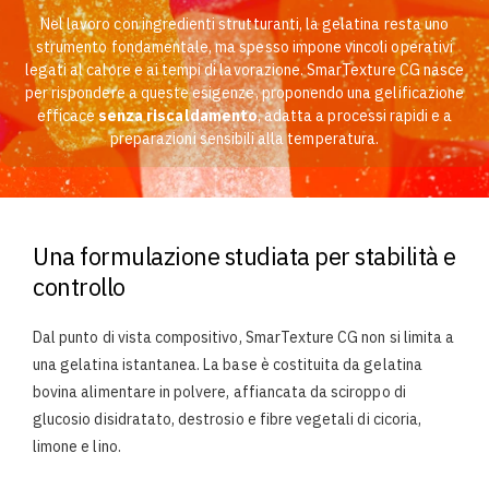
Nel lavoro con ingredienti strutturanti, la gelatina resta uno
strumento fondamentale, ma spesso impone vincoli operativi
legati al calore e ai tempi di lavorazione. SmarTexture CG nasce
per rispondere a queste esigenze, proponendo una gelificazione
efficace
senza riscaldamento
, adatta a processi rapidi e a
preparazioni sensibili alla temperatura.
Una formulazione studiata per stabilità e
controllo
Dal punto di vista compositivo, SmarTexture CG non si limita a
una gelatina istantanea. La base è costituita da gelatina
bovina alimentare in polvere, affiancata da sciroppo di
glucosio disidratato, destrosio e fibre vegetali di cicoria,
limone e lino.