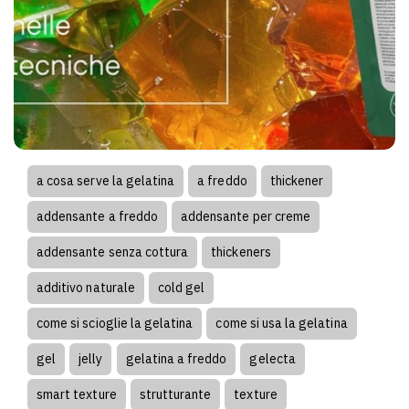
a cosa serve la gelatina
a freddo
thickener
addensante a freddo
addensante per creme
addensante senza cottura
thickeners
additivo naturale
cold gel
come si scioglie la gelatina
come si usa la gelatina
gel
jelly
gelatina a freddo
gelecta
smart texture
strutturante
texture