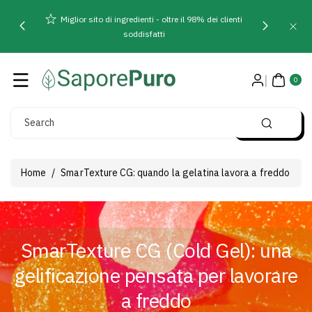
Direttamente
Miglior sito di ingredienti - oltre il 98% dei clienti
Ai Contenuti
soddisfatti
0
AR
0
TIC
OLI
Search
Home
/
SmarTexture CG: quando la gelatina lavora a freddo
SmarTexture CG (Cold Gel): una
gelificazione pensata per lavorare
a freddo