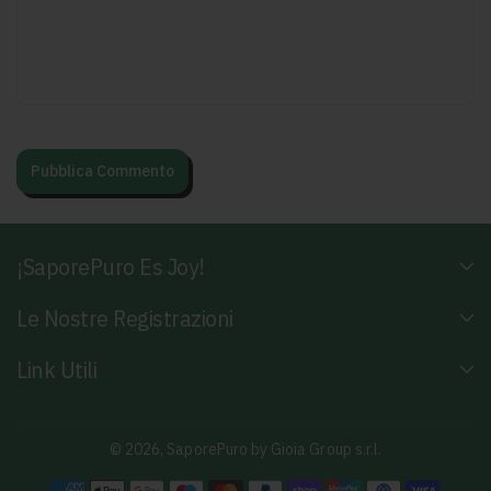
¡SaporePuro Es Joy!
Le Nostre Registrazioni
Link Utili
© 2026,
SaporePuro
by Gioia Group s.r.l.
M