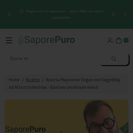
Direttamente
Miglior sito di ingredienti - oltre il 98% dei clienti
Ai Contenuti
soddisfatti
0
AR
0
TIC
OLI
Buscar en
Home
/
Ricette
/
Ricetta Mayonese Vegan con VegeWhip
ed Alfaciclodestrina - Bastano pochissimi minuti