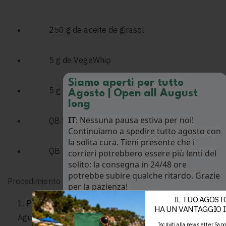
250 g de aceite de girasol
5 g de VegeWhip
Siamo aperti per tutto
5 g de alfa-ciclodextrina
Agosto | Open all August
long
IT
: Nessuna pausa estiva per noi!
QB Sal y especias
Continuiamo a spedire tutto agosto con
la solita cura. Tieni presente che i
QB 'Starter' hasta alcanzar consistencia
corrieri potrebbero essere più lenti del
solito: la consegna in 24/48 ore
potrebbe subire qualche ritardo. Grazie
Procedimiento para el "Vegan Starter
per la pazienza!
IL TUO AGOST
Prepare el 'Starter' combinando el VegeWhip con
EN
: No summer break here! We keep
HA UN VANTAGGIO I
shipping all August with the same care
Agua
Iscriviti alla newsletter Sap