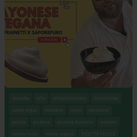
albuwhip
alfa
alfaciclodestrina
ciclodestrina
cucina vegan
maionese
mayo
moyonese
patata
proteica
proteina di patata
proteine
ricetta facile
ricetta vegana
RICETTA VELOCE