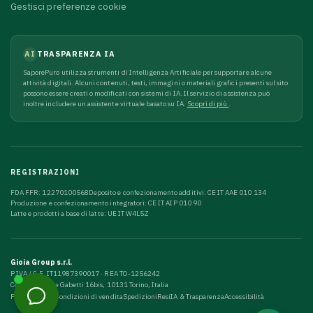
Gestisci preferenze cookie
AI
TRASPARENZA IA
SaporePuro utilizza strumenti di Intelligenza Artificiale per supportare alcune
attività digitali. Alcuni contenuti, testi, immagini o materiali grafici presenti sul sito
possono essere creati o modificati con sistemi di IA. Il servizio di assistenza può
inoltre includere un assistente virtuale basato su IA.
Scopri di più
.
REGISTRAZIONI
FDA FFR: 12270100568
Deposito e confezionamento additivi: CE IT AAE 010 134
Produzione e confezionamento integratori: CE IT AIP 010 90
Latte e prodotti a base di latte: UE IT W4L5Z
Gioia Group s.r.l.
P.IVA / C.F. IT11987390017 · REA TO-1256242
Corso Giuseppe Gabetti 16bis, 10131 Torino, Italia
Privacy
Cookie
Condizioni di vendita
Spedizioni
Resi
IA & Trasparenza
Accessibilità