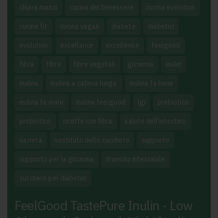
chiara manzi
cucina del benessere
cucina evolution
cucina fit
cucina vegan
diabete
diabetici
evolution
excellance
excellence
feelgood
fibra
fibre
fibre vegetali
glciemia
inulin
inulina
inulina a catena lunga
inulina fa bene
inulina fa male
inulina feelgood
lgi
prebiotico
probiotico
ricette con fibra
salute dell'intestino
sazietà
sostituto dello zucchero
supporto
supporto per la glicemia
transito intestinale
zucchero per diabetici
FeelGood TastePure Inulin - Low