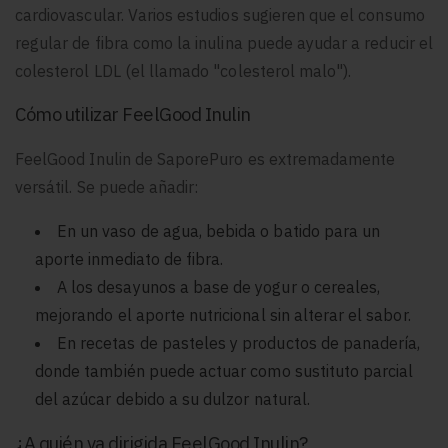
cardiovascular. Varios estudios sugieren que el consumo
regular de fibra como la inulina puede ayudar a reducir el
colesterol LDL (el llamado "colesterol malo").
Cómo utilizar FeelGood Inulin
FeelGood Inulin de SaporePuro es extremadamente
versátil. Se puede añadir:
En un vaso de agua, bebida o batido para un
aporte inmediato de fibra.
A los desayunos a base de yogur o cereales,
mejorando el aporte nutricional sin alterar el sabor.
En recetas de pasteles y productos de panadería,
donde también puede actuar como sustituto parcial
del azúcar debido a su dulzor natural.
¿A quién va dirigida FeelGood Inulin?