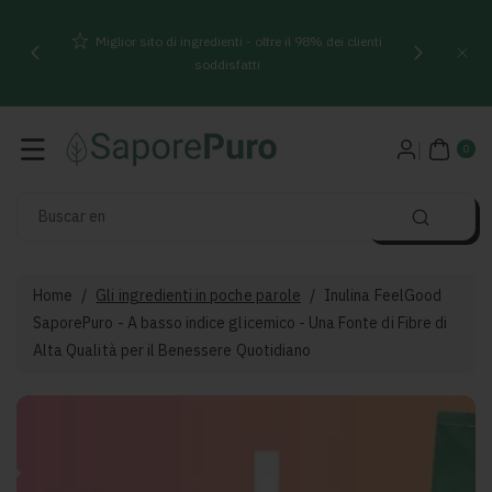
Direttamente
Miglior sito di ingredienti - oltre il 98% dei clienti
Ai Contenuti
soddisfatti
0
AR
0
TIC
OLI
Buscar en
Home
/
Gli ingredienti in poche parole
/
Inulina FeelGood
SaporePuro - A basso indice glicemico - Una Fonte di Fibre di
Alta Qualità per il Benessere Quotidiano