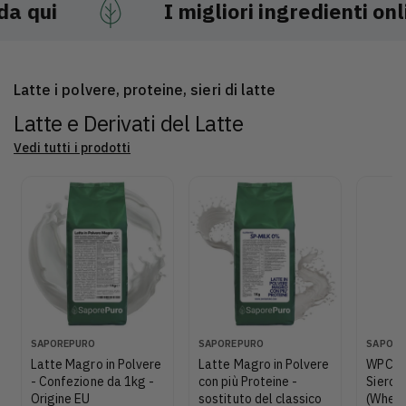
qui
I
migliori
ingredienti
online
Latte i polvere, proteine, sieri di latte
Latte e Derivati del Latte
Vedi tutti i prodotti
P
P
P
SAPOREPURO
SAPOREPURO
SAPORE
r
r
r
Latte Magro in Polvere
Latte Magro in Polvere
WPC80 
o
o
o
- Confezione da 1kg -
con più Proteine -
Siero 
d
d
d
Origine EU
sostituto del classico
(Whey)