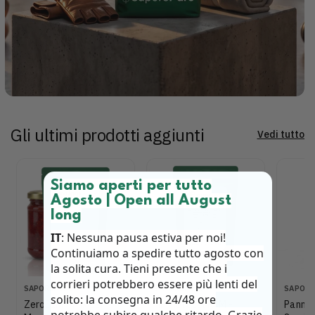
Gli ultimi prodotti aggiunti
Vedi tutto
Siamo aperti per tutto
Agosto | Open all August
long
IT
: Nessuna pausa estiva per noi!
Continuiamo a spedire tutto agosto con
la solita cura. Tieni presente che i
corrieri potrebbero essere più lenti del
P
P
P
SAPOREPURO
SAPOREPURO
SAPORE
solito: la consegna in 24/48 ore
r
r
r
ZeroJam - Mix per
HP Metocel K4M -
Panna 